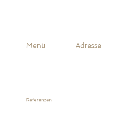
Menü
Adresse
Home
Lack Storen AG
Produkte
Industriestrasse 4
Ausstellung
4227 Büsserach
Sonderangebote
E-Mail:
Referenzen
mail@slack.ch
Über uns
Tel.:
061 783 10 80
l Shop.
Kontakt