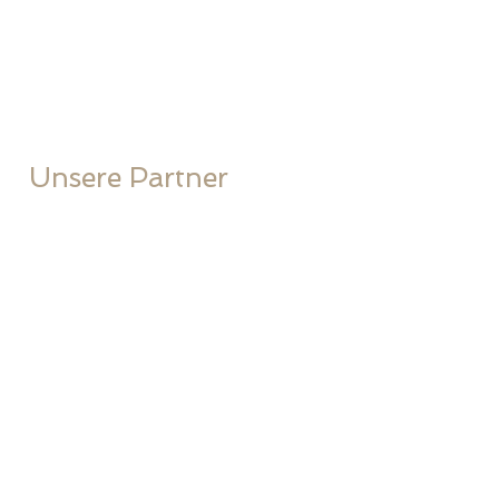
Unsere Partner
Stobag
Griesser
Glatz
Alurex Kind
Rufalex
Silga
Soliday