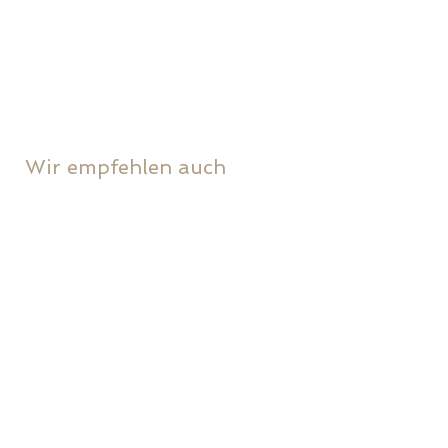
Somfy
Wir empfehlen auch
Wasserbett & Schlafcenter
schöne dinge gmbh
Datenschutz