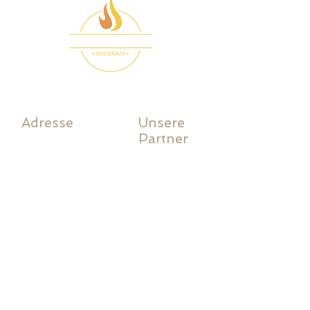
Adresse
Unsere
Partner
Lack Storen AG
Stobag
Industriestrasse 4
Griesser
4227 Büsserach
Glatz
E-Mail:
Alurex Kind
mail@slack.ch
Rufalex
Tel.:
061 783 10 80
Silga