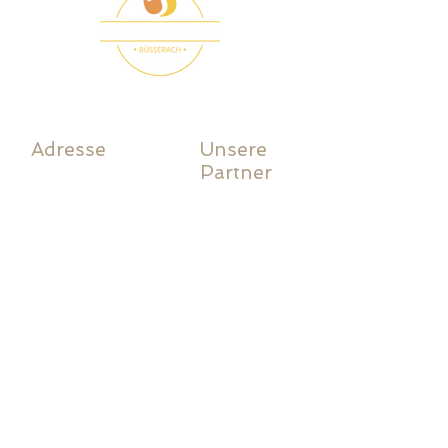
Adresse
Unsere
Partner
Lack Storen AG
Stobag
Industriestrasse 4
Griesser
4227 Büsserach
Glatz
E-Mail:
Alurex Kind
mail@slack.ch
Rufalex
Tel.:
061 783 10 80
Silga