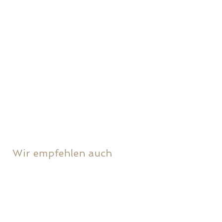
Alurex Kind
Rufalex
Silga
Soliday
Somfy
Wir empfehlen auch
Wasserbett & Schlafcenter
schöne dinge gmbh