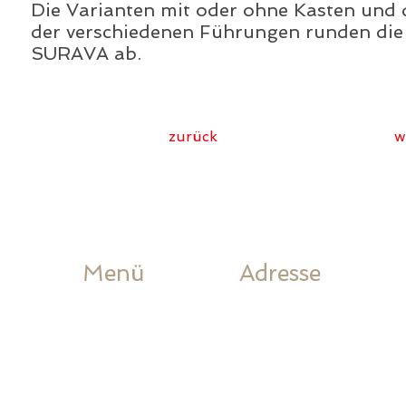
Die Varianten mit oder ohne Kasten und
der verschiedenen Führungen runden die V
SURAVA ab.
zurück
w
Menü
Adresse
Home
Lack Storen AG
Produkte
Industriestrasse 4
Ausstellung
4227 Büsserach