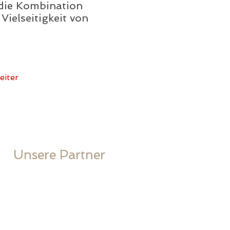
 die Kombination
ielseitigkeit von
eiter
Unsere Partner
Stobag
Griesser
Glatz