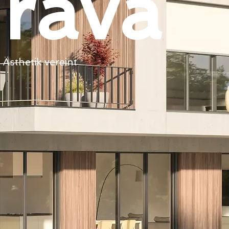
rava
 Ästhetik vereint