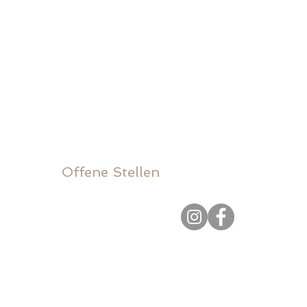
Sonderangebote
E-Mail:
Referenzen
mail@slack.ch
Über uns
Tel.:
061 783 10 80
l Shop.
Kontakt
Offene Stellen
Folge uns auf: