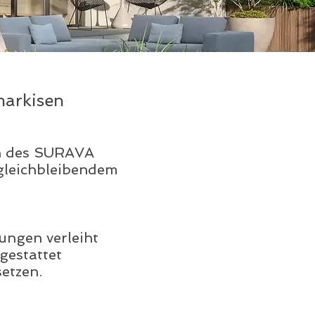
markisen
n des SURAVA
gleichbleibendem
ungen verleiht
gestattet
etzen.