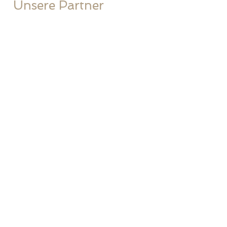
Unsere Partner
Stobag
Griesser
Glatz
Alurex Kind
Rufalex
Silga
Soliday
Somfy