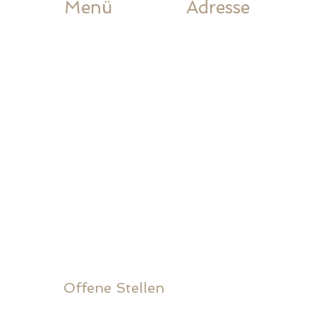
Menü
Adresse
Home
Lack Storen AG
Produkte
Industriestrasse 4
Ausstellung
4227 Büsserach
Sonderangebote
E-Mail:
Referenzen
mail@slack.ch
Über uns
Tel.:
061 783 10 80
l Shop.
Kontakt
Offene Stellen