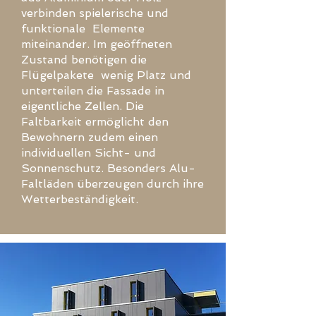
verbinden spielerische und
funktionale Elemente
miteinander. Im geöffneten
Zustand benötigen die
Flügelpakete wenig Platz und
unterteilen die Fassade in
eigentliche Zellen. Die
Faltbarkeit ermöglicht den
Bewohnern zudem einen
individuellen Sicht- und
Sonnenschutz. Besonders Alu-
Faltläden überzeugen durch ihre
Wetterbeständigkeit.