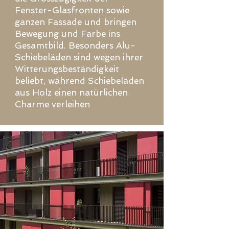
Fenster-Glasfronten sowie
ganzen Fassade und bringen
Bewegung und Farbe ins
Gesamtbild. Besonders Alu-
Schiebeläden sind wegen ihrer
Witterungsbeständigkeit
beliebt, während Schiebeläden
aus Holz einen natürlichen
Charme verleihen